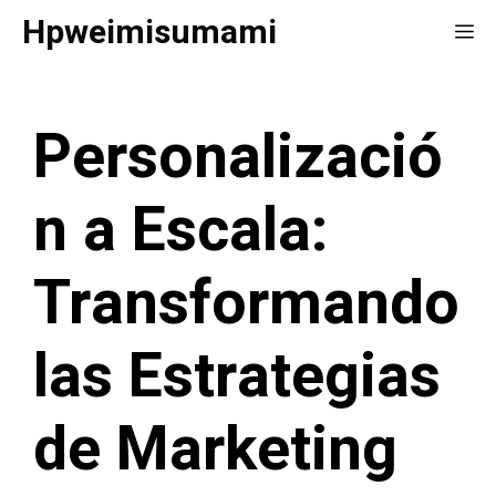
Saltar
Hpweimisumami
Me
al
contenido
Personalizació
n a Escala:
Transformando
las Estrategias
de Marketing