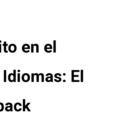
ito en el
 Idiomas: El
back