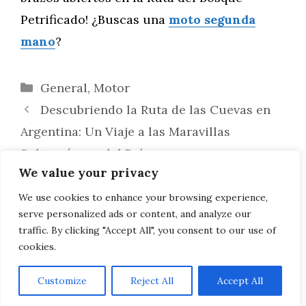
Petrificado! ¿Buscas una
moto segunda
mano
?
Categorías
General
,
Motor
Descubriendo la Ruta de las Cuevas en
Argentina: Un Viaje a las Maravillas
Subterráneas del País
We value your privacy
Explorando la Ruta de los Volcanes del
Norte: Una Travesía por el Esplendor
We use cookies to enhance your browsing experience,
serve personalized ads or content, and analyze our
Natural de Catamarca y Salta
traffic. By clicking "Accept All", you consent to our use of
cookies.
Customize
Reject All
Accept All
AVISO LEGAL, POLITICA DE PRIVACIDAD, COOKIES