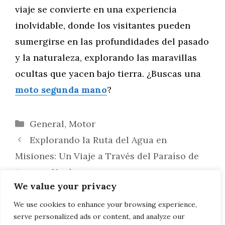
viaje se convierte en una experiencia
inolvidable, donde los visitantes pueden
sumergirse en las profundidades del pasado
y la naturaleza, explorando las maravillas
ocultas que yacen bajo tierra. ¿Buscas una
moto segunda mano
?
Categorías
General
,
Motor
Explorando la Ruta del Agua en
Misiones: Un Viaje a Través del Paraíso de
Aguas y Verdes
We value your privacy
Explorando la Ruta del Bosque
Petrificado: Un Viaje al Pasado Prehistórico
We use cookies to enhance your browsing experience,
serve personalized ads or content, and analyze our
en la Patagonia