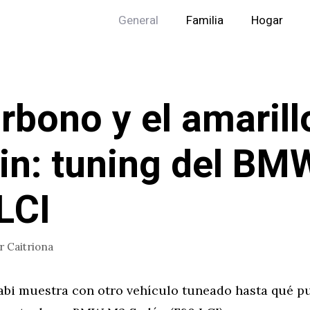
General
Familia
Hogar
arbono y el amarill
in: tuning del B
LCI
or
Caitriona
i muestra con otro vehículo tuneado hasta qué p