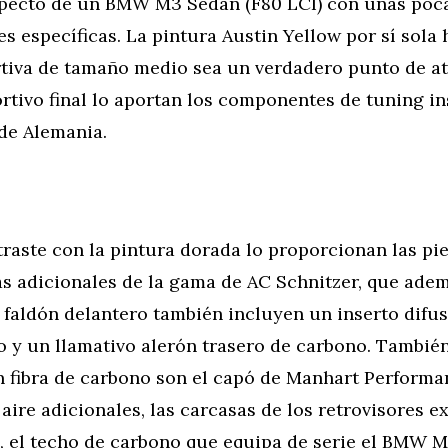
specto de un BMW M3 Sedán (F80 LCI) con unas poc
s específicas. La pintura Austin Yellow por sí sola 
rtiva de tamaño medio sea un verdadero punto de at
rtivo final lo aportan los componentes de tuning i
de Alemania.
raste con la pintura dorada lo proporcionan las pi
s adicionales de la gama de AC Schnitzer, que adem
l faldón delantero también incluyen un inserto difus
o y un llamativo alerón trasero de carbono. También
n fibra de carbono son el capó de Manhart Performa
 aire adicionales, las carcasas de los retrovisores ex
, el techo de carbono que equipa de serie el BMW 