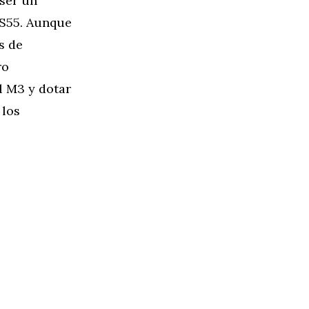
 ser un
 S55. Aunque
s de
ro
l M3 y dotar
 los