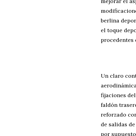
mejorar el a
modificacione
berlina depo
el toque depo
procedentes 
Un claro cont
aerodinámica
fijaciones de
faldón traser
reforzado co
de salidas de
por supuesto