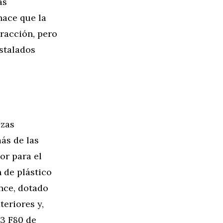
as
hace que la
racción, pero
nstalados
ezas
ás de las
or para el
 de plástico
nce, dotado
teriores y,
M3 F80 de