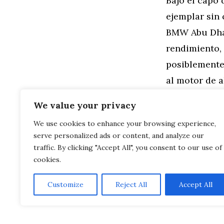
Bajo el capó
ejemplar sin 
BMW Abu Dhab
rendimiento, 
posiblemente
al motor de a
numerosos mo
We value your privacy
We use cookies to enhance your browsing experience,
Categorías
General
,
Mo
serve personalized ads or content, and analyze our
BMW M Award
MINI Sedán:
traffic. By clicking "Accept All", you consent to our use of
cookies.
Customize
Reject All
Accept All