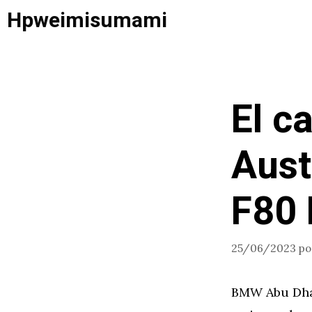
Saltar
Hpweimisumami
al
contenido
El c
Aust
F80 
25/06/2023
p
BMW Abu Dhab