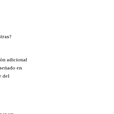
tras?
ón adicional
iseñado en
r del