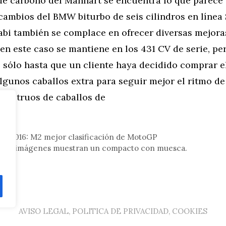
 de carbono del Manhart se encuentra lo que parece
cambios del BMW biturbo de seis cilindros en línea
i también se complace en ofrecer diversas mejora
en este caso se mantiene en los 431 CV de serie, pe
 sólo hasta que un cliente haya decidido comprar e
lgunos caballos extra para seguir mejor el ritmo de
nstruos de caballos de
tor
 2016: M2 mejor clasificación de MotoGP
 Las imágenes muestran un compacto con muesca.
AVISO LEGAL, POLITICA DE PRIVACIDAD, COOKIES