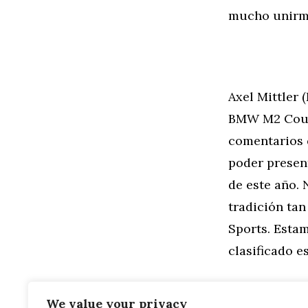
mucho unirme
Axel Mittler
BMW M2 Coupé
comentarios 
poder presen
de este año.
tradición ta
Sports. Estam
clasificado e
We value your privacy