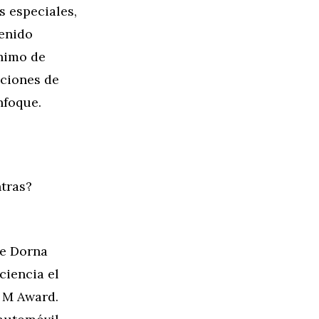
s especiales,
tenido
ónimo de
pciones de
nfoque.
tras?
de Dorna
ciencia el
 M Award.