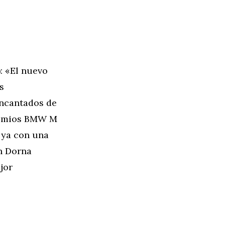
: «El nuevo
s
encantados de
Premios BMW M
 ya con una
on Dorna
jor