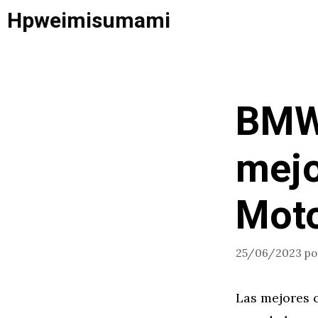
Saltar
Hpweimisumami
al
contenido
BMW
mejo
Mot
25/06/2023
p
Las mejores 