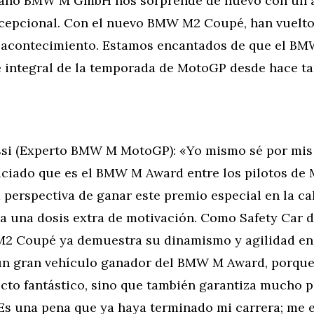
 año BMW M GmbH nos sorprende de nuevo con un 
cepcional. Con el nuevo BMW M2 Coupé, han vuelto
 acontecimiento. Estamos encantados de que el B
e integral de la temporada de MotoGP desde hace ta
ssi (Experto BMW M MotoGP): «Yo mismo sé por mis
diciado que es el BMW M Award entre los pilotos de
la perspectiva de ganar este premio especial en la ca
da una dosis extra de motivación. Como Safety Car 
 Coupé ya demuestra su dinamismo y agilidad en l
 un gran vehículo ganador del BMW M Award, porque
cto fantástico, sino que también garantiza mucho p
Es una pena que ya haya terminado mi carrera; me 