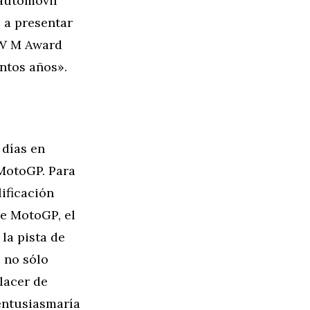
automóvil
 a presentar
MW M Award
ntos años».
 días en
 MotoGP. Para
lificación
de MotoGP, el
a pista de
 no sólo
lacer de
entusiasmaría