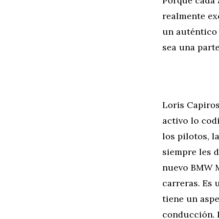
Porque cada
realmente ex
un auténtico
sea una part
Loris Capiro
activo lo co
los pilotos, 
siempre les 
nuevo BMW M2
carreras. Es
tiene un aspe
conducción. 