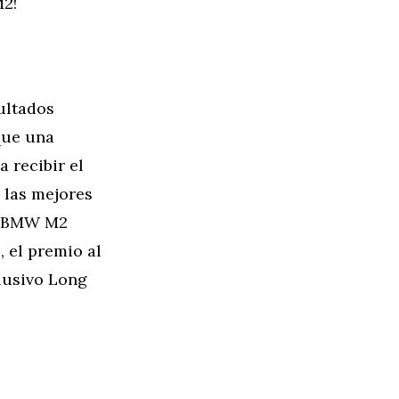
M2!
ultados
que una
a recibir el
 las mejores
el BMW M2
 el premio al
clusivo Long