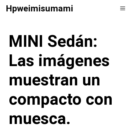
Saltar
Hpweimisumami
Me
al
contenido
MINI Sedán:
Las imágenes
muestran un
compacto con
muesca.