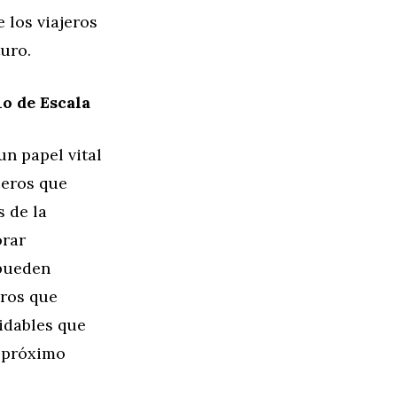
 los viajeros
uro.
o de Escala
n papel vital
ceros que
s de la
orar
 pueden
eros que
idables que
 próximo