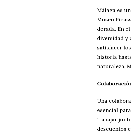
Málaga es un
Museo Picass
dorada. En e
diversidad y 
satisfacer lo
historia hast
naturaleza, M
Colaboració
Una colaborac
esencial para
trabajar junt
descuentos ex