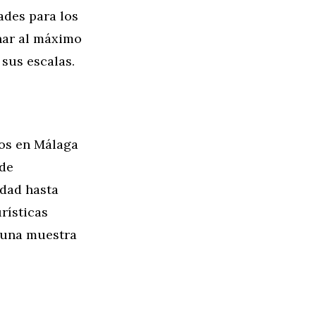
dades para los
har al máximo
 sus escalas.
ros en Málaga
sde
udad hasta
rísticas
s una muestra