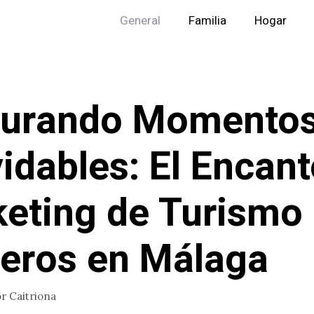
General
Familia
Hogar
turando Momento
vidables: El Encant
eting de Turismo
eros en Málaga
or
Caitriona