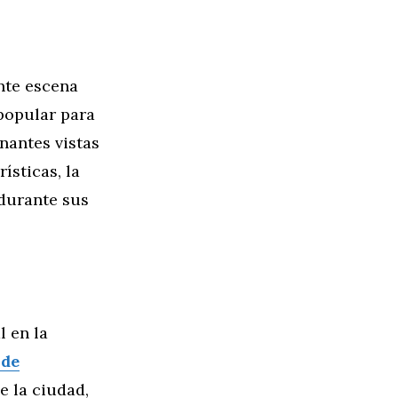
nte escena
 popular para
nantes vistas
ísticas, la
 durante sus
 en la
 de
de la ciudad,