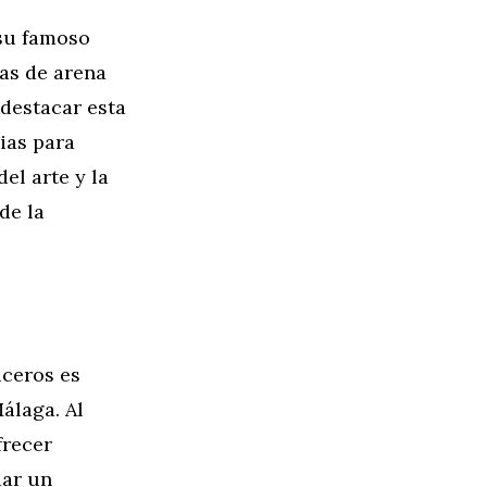
 su famoso
as de arena
destacar esta
ias para
el arte y la
de la
uceros es
álaga. Al
frecer
dar un