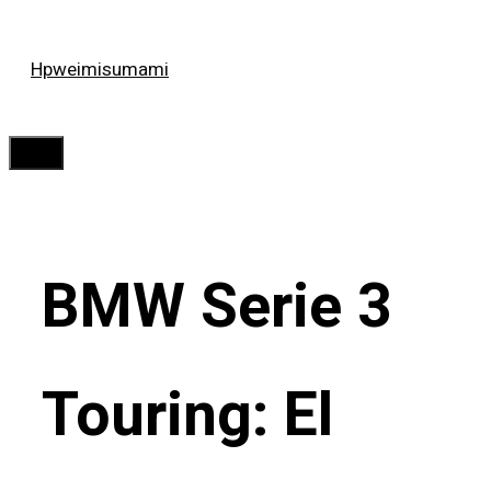
Saltar
Hpweimisumami
al
contenido
Menú
BMW Serie 3
Touring: El