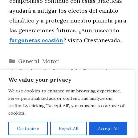
compromiso continuo con estas prácticas
ayudará a mitigar los efectos del cambio
climático y a proteger nuestro planeta para
las generaciones futuras. ¿Aun buscando
furgonetas ocasión
? visita Crestanevada.
Categorías
General
,
Motor
Conducción Sostenible: Estrategias para
We value your privacy
Reducir tu Huella de Carbono en el Camino
Furgonetas y su Impacto Ambiental:
We use cookies to enhance your browsing experience,
serve personalized ads or content, and analyze our
Estrategias para Ser Más Sostenibles
traffic. By clicking "Accept All", you consent to our use of
cookies.
Customize
Reject All
Accept All
AVISO LEGAL, POLITICA DE PRIVACIDAD, COOKIES