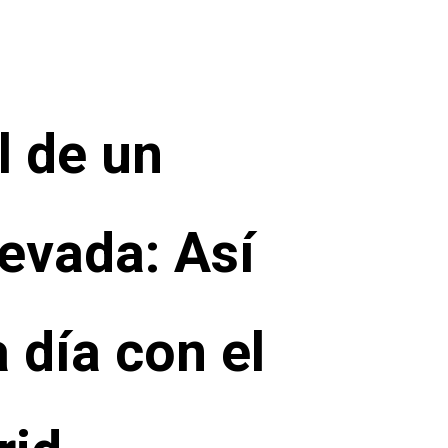
l de un
nevada: Así
 día con el