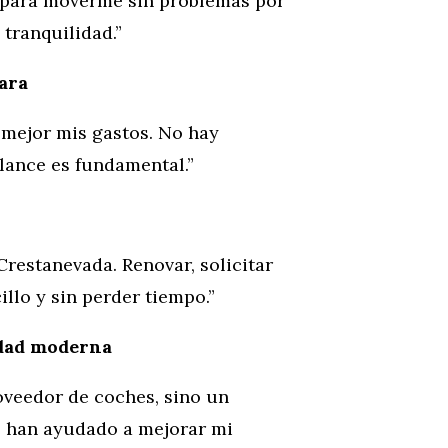
s para moverme sin problemas por
tranquilidad.”
ara
 mejor mis gastos. No hay
elance es fundamental.”
Crestanevada. Renovar, solicitar
llo y sin perder tiempo.”
idad moderna
oveedor de coches, sino un
e han ayudado a mejorar mi