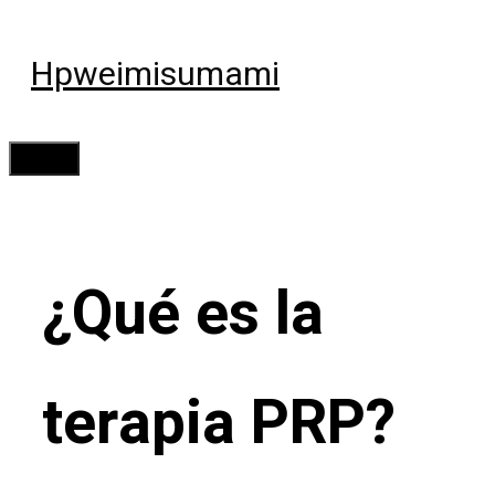
Saltar
al
Hpweimisumami
contenido
Menú
¿Qué es la
terapia PRP?