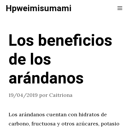
Saltar
Hpweimisumami
Me
al
contenido
Los beneficios
de los
arándanos
19/04/2019
por
Caitriona
Los arándanos cuentan con hidratos de
carbono, fructuosa y otros azúcares, potasio