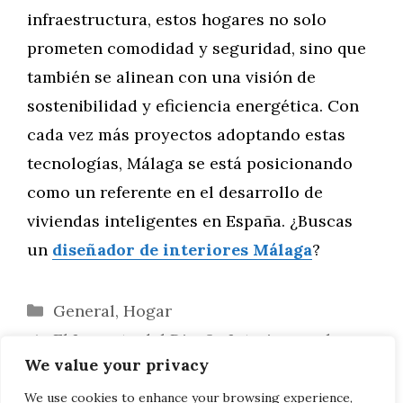
infraestructura, estos hogares no solo
prometen comodidad y seguridad, sino que
también se alinean con una visión de
sostenibilidad y eficiencia energética. Con
cada vez más proyectos adoptando estas
tecnologías, Málaga se está posicionando
como un referente en el desarrollo de
viviendas inteligentes en España. ¿Buscas
un
diseñador de interiores Málaga
?
Categorías
General
,
Hogar
El Impacto del Diseño Interior en el
We value your privacy
Bienestar y la Salud Mental en Málaga
Interioristas de Vanguardia en Málaga:
We use cookies to enhance your browsing experience,