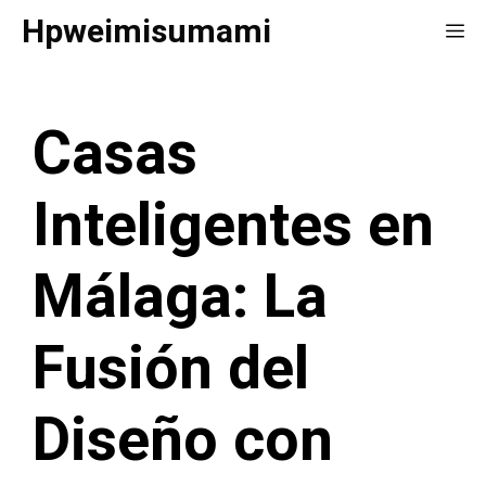
Saltar
Hpweimisumami
Me
al
contenido
Casas
Inteligentes en
Málaga: La
Fusión del
Diseño con