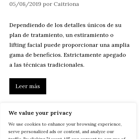
05/08/2019
por
Caitriona
Dependiendo de los detalles únicos de su
plan de tratamiento, un estiramiento o
lifting facial puede proporcionar una amplia
gama de beneficios. Estrictamente apegado
a las técnicas tradicionales.
Leer más
We value your privacy
Página
Página
Página
Página
Página
←
Anterior
1
…
43
44
45
…
50
We use cookies to enhance your browsing experience,
serve personalized ads or content, and analyze our
Siguiente
→