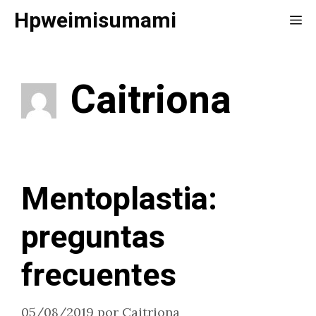
Saltar
Hpweimisumami
Me
al
contenido
Caitriona
Mentoplastia:
preguntas
frecuentes
05/08/2019
por
Caitriona