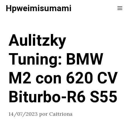
Saltar
Hpweimisumami
Me
al
contenido
Aulitzky
Tuning: BMW
M2 con 620 CV
Biturbo-R6 S55
14/07/2023
por
Caitriona