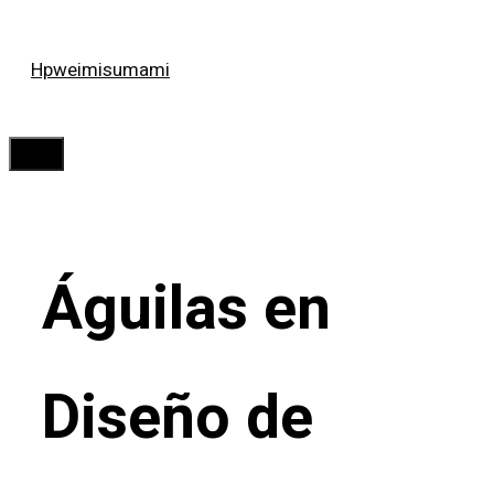
Saltar
Hpweimisumami
al
contenido
Menú
Águilas en
Diseño de