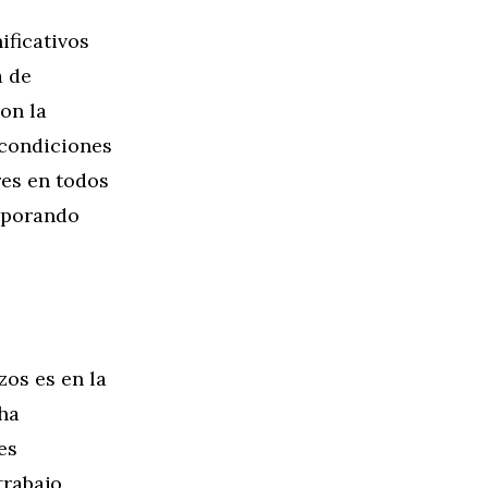
ificativos
a de
on la
 condiciones
res en todos
orporando
zos es en la
 ha
es
trabajo