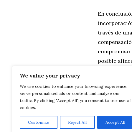
En conclusió
incorporació
través de una
compensación
compromiso c
posible aline
justo y la re
We value your privacy
We use cookies to enhance your browsing experience,
Categorías
General
,
Mo
serve personalized ads or content, and analyze our
Zara: Redef
Zara: Compr
traffic. By clicking "Accept All", you consent to our use of
cookies.
Customize
Reject All
Accept All