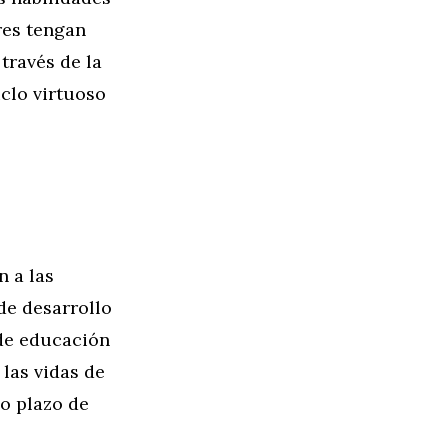
res tengan
través de la
iclo virtuoso
n a las
de desarrollo
 de educación
 las vidas de
go plazo de