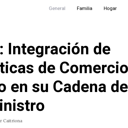
General
Familia
Hogar
: Integración de
ticas de Comerci
o en su Cadena de
nistro
or
Caitriona