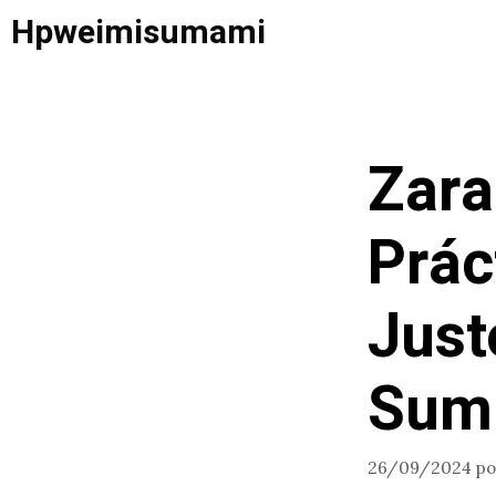
Saltar
Hpweimisumami
al
contenido
Zara
Prác
Just
Sumi
26/09/2024
p