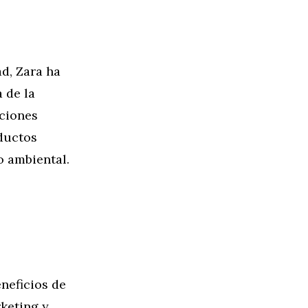
d, Zara ha
 de la
aciones
oductos
o ambiental.
neficios de
keting y