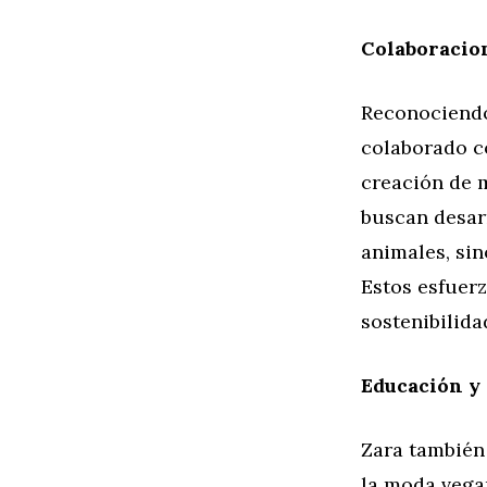
Colaboracio
Reconociendo 
colaborado co
creación de m
buscan desarr
animales, si
Estos esfuer
sostenibilida
Educación y
Zara también 
la moda vega