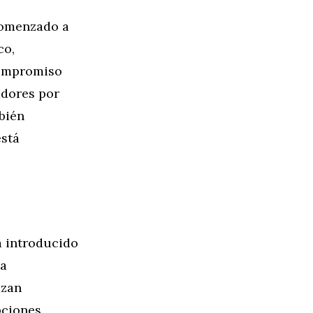
 comenzado a
co,
compromiso
idores por
bién
está
a introducido
ea
izan
pciones