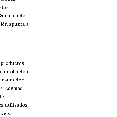
stos
 Este cambio
bién apunta a
s productos
la aprobación
 consumidor
s. Además,
de
s utilizados
 web.