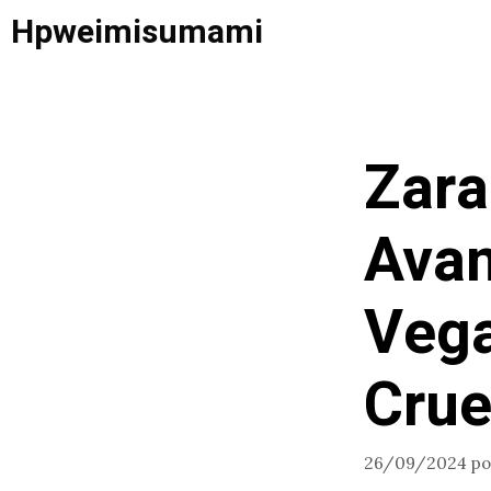
Saltar
Hpweimisumami
al
contenido
Zara
Avan
Vega
Crue
26/09/2024
p