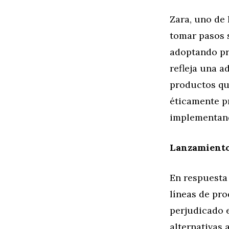
Zara, uno de 
tomar pasos s
adoptando pr
refleja una 
productos que
éticamente p
implementand
Lanzamiento
En respuesta
líneas de pr
perjudicado e
alternativas 