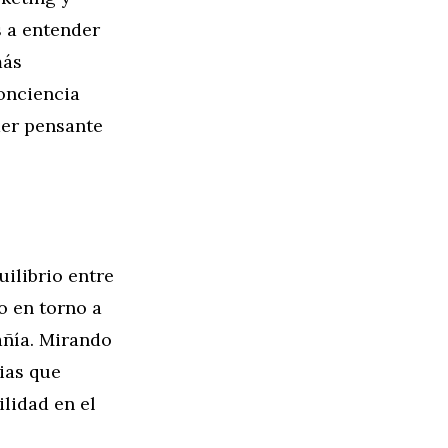
s a entender
más
onciencia
der pensante
uilibrio entre
o en torno a
añía. Mirando
ias que
lidad en el