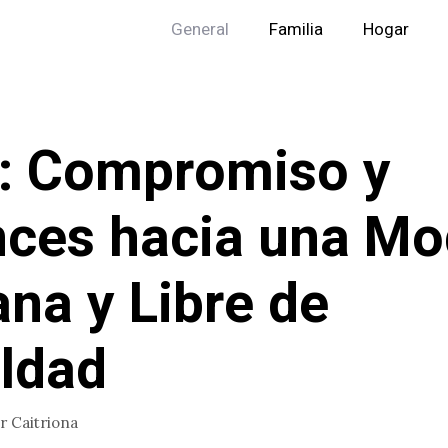
General
Familia
Hogar
: Compromiso y
ces hacia una M
na y Libre de
ldad
or
Caitriona