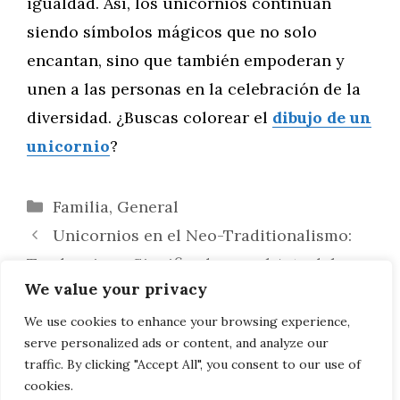
igualdad. Así, los unicornios continúan
siendo símbolos mágicos que no solo
encantan, sino que también empoderan y
unen a las personas en la celebración de la
diversidad. ¿Buscas colorear el
dibujo de un
unicornio
?
Categorías
Familia
,
General
Unicornios en el Neo-Traditionalismo:
Tendencias y Significados en el Arte del
We value your privacy
Tatuaje
Unicornios en la Decoración de Eventos:
We use cookies to enhance your browsing experience,
serve personalized ads or content, and analyze our
Encanto y Magia en Cada Celebración
traffic. By clicking "Accept All", you consent to our use of
cookies.