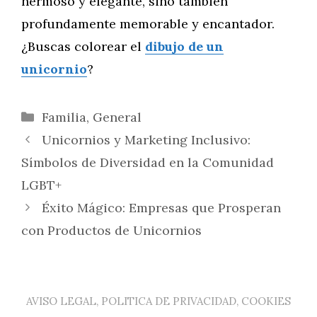
hermoso y elegante, sino también
profundamente memorable y encantador.
¿Buscas colorear el
dibujo de un
unicornio
?
Categorías
Familia
,
General
Unicornios y Marketing Inclusivo:
Símbolos de Diversidad en la Comunidad
LGBT+
Éxito Mágico: Empresas que Prosperan
con Productos de Unicornios
AVISO LEGAL, POLITICA DE PRIVACIDAD, COOKIES