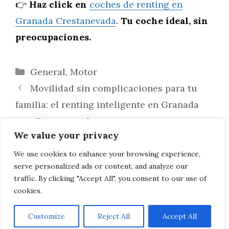
👉
Haz click en
coches de renting en
Granada Crestanevada
.
Tu coche ideal, sin
preocupaciones.
Categorías
General
,
Motor
Movilidad sin complicaciones para tu
familia: el renting inteligente en Granada
con Crestanevada
We value your privacy
Muévete a tu ritmo sin romper tu
presupuesto: renting para estudiantes en
We use cookies to enhance your browsing experience,
serve personalized ads or content, and analyze our
Granada con Crestanevada
traffic. By clicking "Accept All", you consent to our use of
cookies.
Customize
Reject All
Accept All
AVISO LEGAL, POLITICA DE PRIVACIDAD, COOKIES