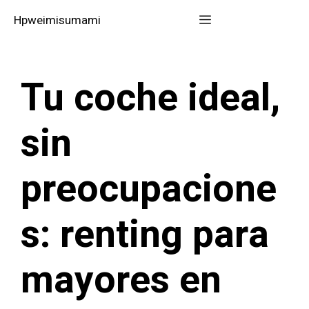
Saltar
Menú
Hpweimisumami
al
contenido
Tu coche ideal,
sin
preocupacione
s: renting para
mayores en