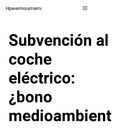
Saltar
Menú
Hpweimisumami
al
contenido
Subvención al
coche
eléctrico:
¿bono
medioambient