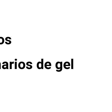
os
rios de gel