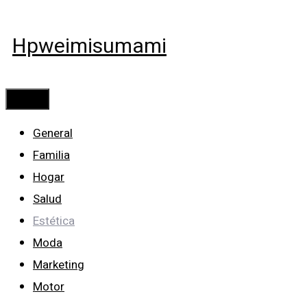
Saltar
al
Hpweimisumami
contenido
Menú
General
Familia
Hogar
Salud
Estética
Moda
Marketing
Motor