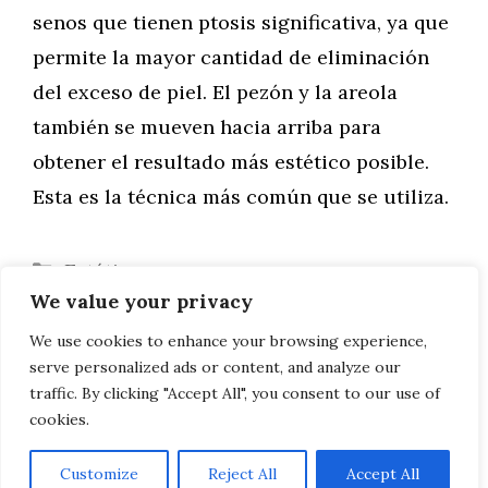
senos que tienen ptosis significativa, ya que
permite la mayor cantidad de eliminación
del exceso de piel. El pezón y la areola
también se mueven hacia arriba para
obtener el resultado más estético posible.
Esta es la técnica más común que se utiliza.
Categorías
Estética
We value your privacy
Aumento de pecho: preguntas frecuentes
¿Cómo se realiza la cirugía de lifting de
We use cookies to enhance your browsing experience,
serve personalized ads or content, and analyze our
pecho?
traffic. By clicking "Accept All", you consent to our use of
cookies.
Customize
Reject All
Accept All
AVISO LEGAL, POLITICA DE PRIVACIDAD, COOKIES