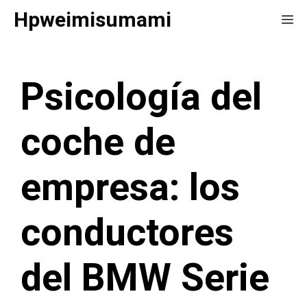
Saltar
Hpweimisumami
Me
al
contenido
Psicología del
coche de
empresa: los
conductores
del BMW Serie