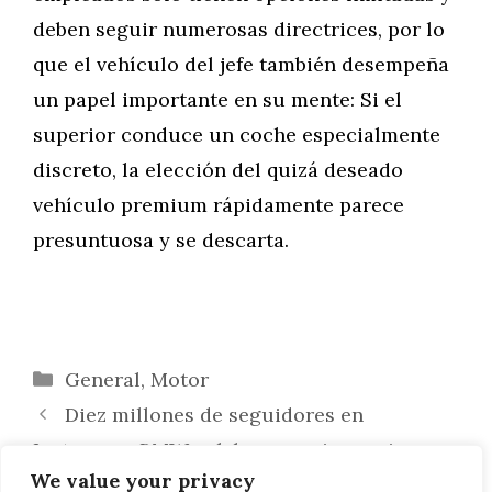
deben seguir numerosas directrices, por lo
que el vehículo del jefe también desempeña
un papel importante en su mente: Si el
superior conduce un coche especialmente
discreto, la elección del quizá deseado
vehículo premium rápidamente parece
presuntuosa y se descarta.
Categorías
General
,
Motor
Diez millones de seguidores en
Instagram: BMW celebra su aniversario
We value your privacy
BMW Serie 6 GT 2017: un vídeo muestra