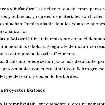
ros y Bufandas
: Usa fieltro o tela de jersey para c
os y bufandas, ya que estos materiales son fáciles 
deshilachan. Puedes añadir detalles como pompone
rsonalizarlos.
as y Bolsas
: Utiliza tela resistente como el denim o
ini mochilas o bolsas. Asegúrate de incluir correas
e tu osito pueda llevarlas fácilmente.
o
: El calzado puede ser un poco más desafiante, pe
apatos simples con cuero sintético o fieltro grueso
el pie del osito y cosiendo los bordes.
a Proyectos Exitosos
 la Simplicidad
: Especialmente si eres principian