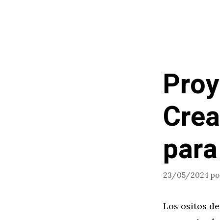
Saltar
al
contenido
Proy
Crea
para
23/05/2024
p
Los ositos d