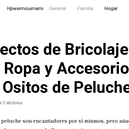
Hpweimisumami
General
Familia
Hogar
ectos de Bricolaje
 Ropa y Accesori
 Ositos de Peluch
or
Caitriona
e peluche son encantadores por sí mismos, pero añad