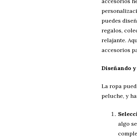
accesorios h
personalizaci
puedes diseñ
regalos, col
relajante. A
accesorios p
Diseñando y
La ropa pued
peluche, y h
Selecc
algo s
complet