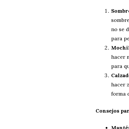
Sombre
sombrer
no se 
para pe
Mochil
hacer m
para qu
Calzad
hacer z
forma d
Consejos par
Mantén