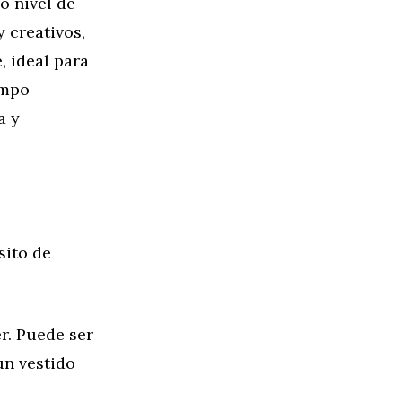
o nivel de
 creativos,
, ideal para
empo
a y
sito de
r. Puede ser
un vestido