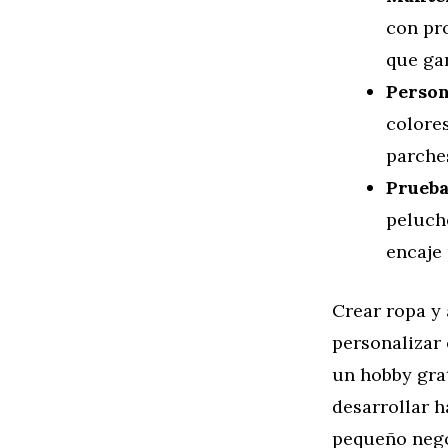
con pr
que gan
Person
colores
parche
Prueba
peluch
encaje
Crear ropa y
personalizar 
un hobby grat
desarrollar h
pequeño nego