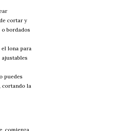
rear
de cortar y
s o bordados
 el lona para
 ajustables
ro puedes
, cortando la
te, comienza