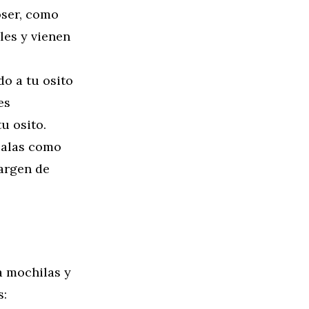
coser, como
bles y vienen
do a tu osito
es
u osito.
úsalas como
margen de
a mochilas y
s: