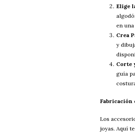
Elige l
algodón
en una 
Crea P
y dibu
disponi
Corte 
guía pa
costura
Fabricación 
Los accesori
joyas. Aquí 