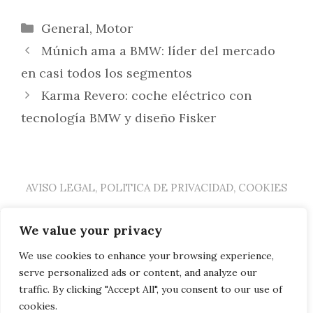
Categorías
General
,
Motor
Múnich ama a BMW: líder del mercado
en casi todos los segmentos
Karma Revero: coche eléctrico con
tecnología BMW y diseño Fisker
AVISO LEGAL, POLITICA DE PRIVACIDAD, COOKIES
We value your privacy
Cerrar
We use cookies to enhance your browsing experience,
General
Familia
Hogar
serve personalized ads or content, and analyze our
traffic. By clicking "Accept All", you consent to our use of
Salud
Estética
Moda
cookies.