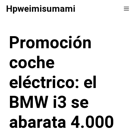
Saltar
Hpweimisumami
Me
al
contenido
Promoción
coche
eléctrico: el
BMW i3 se
abarata 4.000