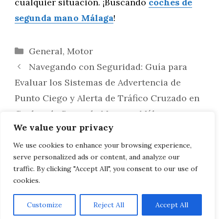
cualquier situación. ¡Buscando
coches de
segunda mano Málaga
!
Categorías
General
,
Motor
Navegando con Seguridad: Guía para
Evaluar los Sistemas de Advertencia de
Punto Ciego y Alerta de Tráfico Cruzado en
Coches de Segunda Mano en Málaga
We value your privacy
Domina el Camino: Cómo Detectar si un
Coche de Segunda Mano en Málaga ha Sido
We use cookies to enhance your browsing experience,
serve personalized ads or content, and analyze our
Usado Intensivamente fuera de Carretera
traffic. By clicking "Accept All", you consent to our use of
cookies.
Customize
Reject All
Accept All
AVISO LEGAL, POLITICA DE PRIVACIDAD, COOKIES