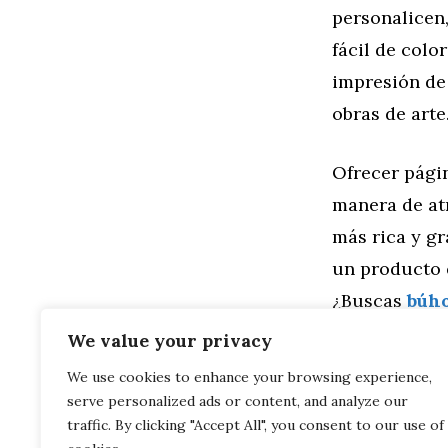
personalicen,
fácil de colo
impresión de 
obras de arte
Ofrecer pági
manera de at
más rica y gr
un producto 
¿Buscas
búho
We value your privacy
Categorías
Familia
,
Gen
We use cookies to enhance your browsing experience,
Explorando T
serve personalized ads or content, and analyze our
Búhos
De Boceto a 
traffic. By clicking "Accept All", you consent to our use of