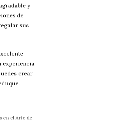
 agradable y
ciones de
regalar sus
excelente
a experiencia
 puedes crear
 eduque.
 en el Arte de