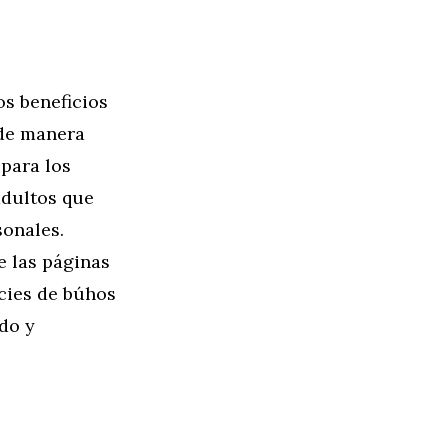
os beneficios
 de manera
 para los
adultos que
sonales.
e las páginas
ecies de búhos
do y