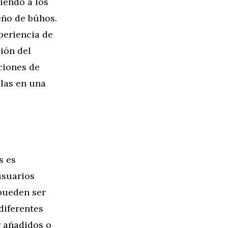
tiendo a los
eño de búhos.
periencia de
ión del
ciones de
olas en una
s es
usuarios
 pueden ser
diferentes
r añadidos o