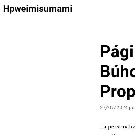
Saltar
Hpweimisumami
al
contenido
Pági
Búho
Prop
27/07/2024
po
La personali