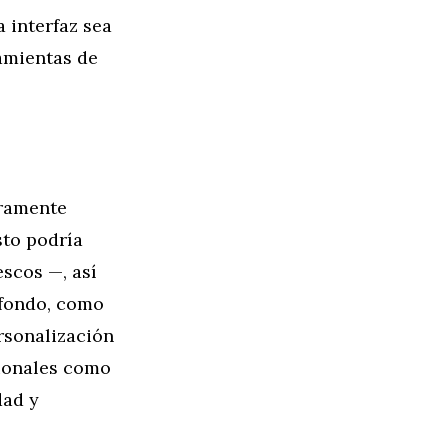
 interfaz sea
ramientas de
eramente
sto podría
escos —, así
 fondo, como
ersonalización
cionales como
dad y