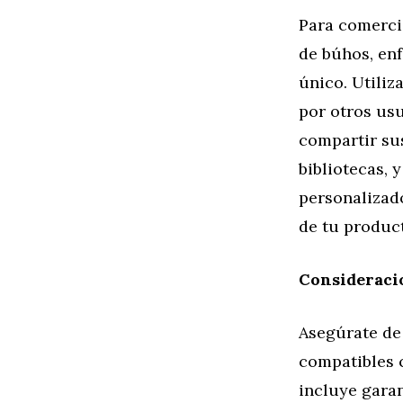
Para comerci
de búhos, enf
único. Utiliz
por otros us
compartir su
bibliotecas, 
personalizado
de tu produc
Consideraci
Asegúrate de
compatibles 
incluye garan