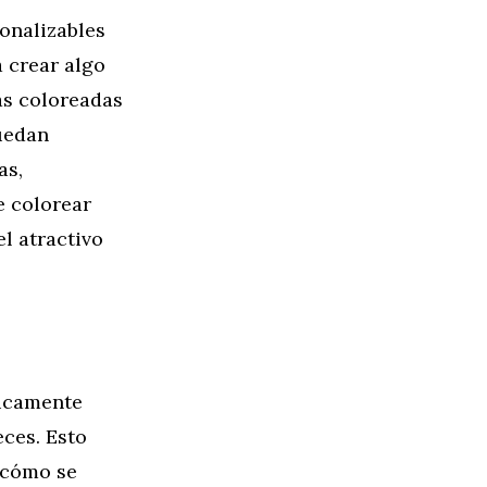
onalizables
a crear algo
as coloreadas
uedan
as,
e colorear
l atractivo
nicamente
ces. Esto
r cómo se