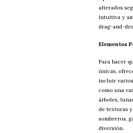
alterados seg
intuitiva y a
drag-and-dro
Elementos P
Para hacer q
únicas, ofre
incluir vario
como una var
árboles, luna
de texturas 
sombreros, g
diversión.