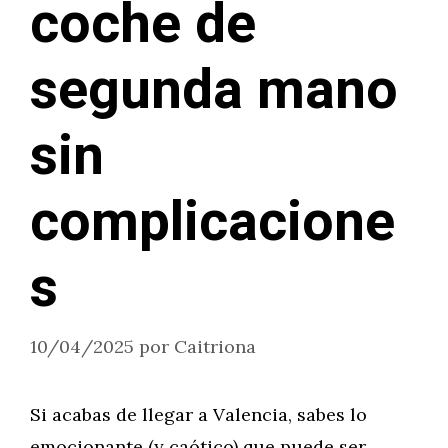
coche de
segunda mano
sin
complicacione
s
10/04/2025
por
Caitriona
Si acabas de llegar a Valencia, sabes lo
emocionante (y caótico) que puede ser