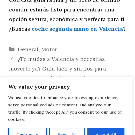
común, estarás listo para encontrar una
opción segura, económica y perfecta para ti.
¿Buscas
coche segunda mano en Valencia
?
Categorías
General
,
Motor
¿Te mudas a Valencia y necesitas
moverte ya? Guía fácil y sin líos para
comprar un coche de segunda mano
We value your privacy
El Oso como Símbolo de Conexión con la
Naturaleza: Inspiración para Dibujar desde
We use cookies to enhance your browsing experience,
serve personalized ads or content, and analyze our
el Corazón del Bosque
traffic. By clicking "Accept All", you consent to our use of
cookies.
Customize
Reject All
Accept All