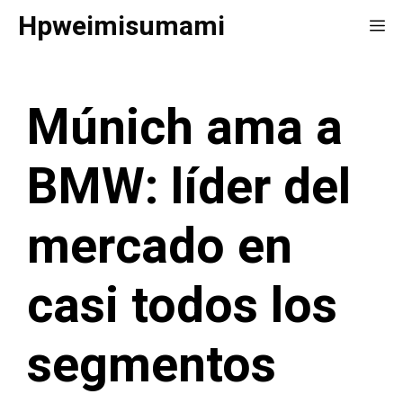
Saltar
Hpweimisumami
Me
al
contenido
Múnich ama a
BMW: líder del
mercado en
casi todos los
segmentos