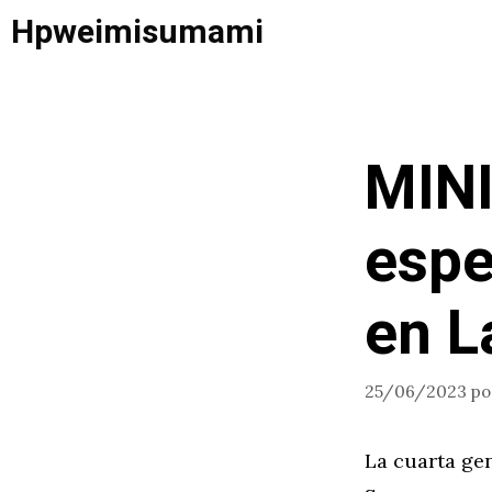
Saltar
Hpweimisumami
al
contenido
MINI
espe
en L
25/06/2023
p
La cuarta ge