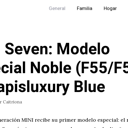
General
Familia
Hogar
 Seven: Modelo
cial Noble (F55/F
apisluxury Blue
or
Caitriona
neración MINI recibe su primer modelo especial: el