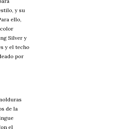
para
tilo, y su
ara ello,
 color
ng Silver y
es y el techo
rdeado por
 molduras
os de la
tingue
Con el