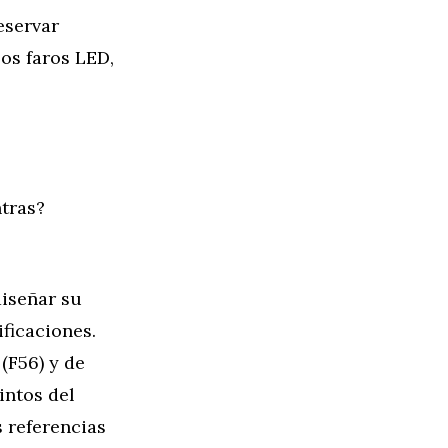
eservar
os faros LED,
tras?
diseñar su
ficaciones.
(F56) y de
intos del
 referencias