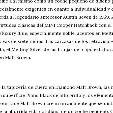
cibe a sí mismo como un coche pequeño de diseño 
cialmente exigentes en cuanto a individualidad y es
da al legendario antecesor Austin Seven de 1959. P
virtudes clásicas del MINI Cooper Hatchback con el
sluxury Blue, especialmente noble, acentos en Melti
sivas de siete radios. Las carcasas de los retrovisor
ata, el Melting Silver de las franjas del capó está bo
 en Malt Brown.
r, la tapicería de cuero en Diamond Malt Brown, las
n superficie Piano Black de alto brillo y los element
lour Line Malt Brown crean un ambiente que se dis
e la aburrida vida cotidiana de un coche pequeño. 