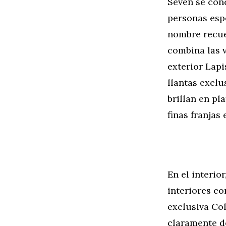
Seven se con
personas espe
nombre recuer
combina las 
exterior Lapi
llantas exclu
brillan en pl
finas franjas
En el interio
interiores co
exclusiva Co
claramente d