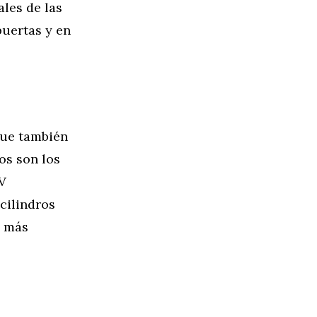
ales de las
puertas y en
que también
os son los
CV
cilindros
o más