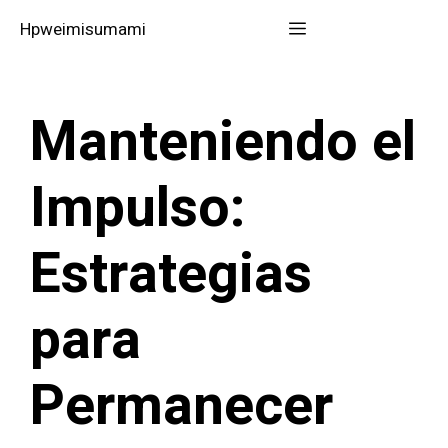
Saltar
Menú
Hpweimisumami
al
contenido
Manteniendo el
Impulso:
Estrategias
para
Permanecer