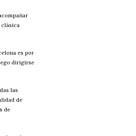
 acompañar
 clásica
celona es por
uego dirigirse
das las
alidad de
s de