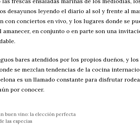
 las frescas ensaladas marinas de los mediodías, lo
los desayunos leyendo el diario al sol y frente al mar
n con conciertos en vivo, y los lugares donde se pu
l amanecer, en conjunto o en parte son una invitac
dable.
iguos bares atendidos por los propios dueños, y los 
nde se mezclan tendencias de la cocina internacion
celona es un llamado constante para disfrutar rode
aún por conocer.
n buen vino: la elección perfecta
de las especias