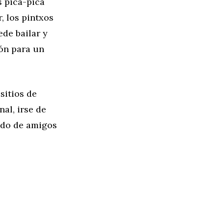
s pica-pica
, los pintxos
ede bailar y
ión para un
sitios de
al, irse de
ado de amigos