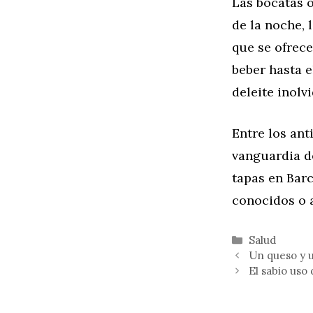
Las bocatas o
de la noche, 
que se ofrece
beber hasta e
deleite inolvi
Entre los ant
vanguardia do
tapas en Bar
conocidos o 
Categorías
Salud
Un queso y u
El sabio uso 