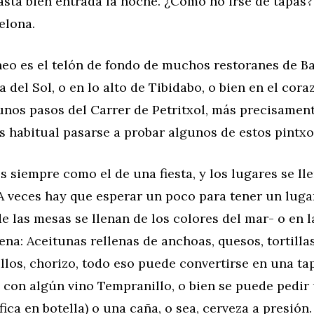
sta bien entrada la noche. ¿Cómo no irse de tapas?
elona.
eo es el telón de fondo de muchos restoranes de Ba
 del Sol, o en lo alto de Tibidabo, o bien en el cora
unos pasos del Carrer de Petritxol, más precisament
s habitual pasarse a probar algunos de estos pintxo
s siempre como el de una fiesta, y los lugares se ll
A veces hay que esperar un poco para tener un lugar
e las mesas se llenan de los colores del mar- o en l
pena: Aceitunas rellenas de anchoas, quesos, tortilla
llos, chorizo, todo eso puede convertirse en una ta
con algún vino Tempranillo, o bien se puede pedir
fica en botella) o una caña, o sea, cerveza a presión.