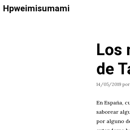
Saltar
Hpweimisumami
al
contenido
Los 
de T
14/05/2019
po
En España, c
saborear algu
por alguno de