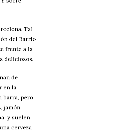
 Y sobre
rcelona. Tal
zón del Barrio
e frente a la
s deliciosos.
enan de
 en la
a barra, pero
s, jamón,
pa, y suelen
 una cerveza