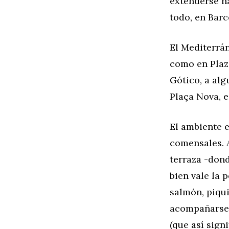
extenderse ha
todo, en Barc
El Mediterrán
como en Plaza
Gótico, a alg
Plaça Nova, e
El ambiente e
comensales. 
terraza -dond
bien vale la 
salmón, piqui
acompañarse 
(que así signi