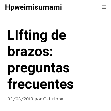
Saltar
Hpweimisumami
Me
al
contenido
LIfting de
brazos:
preguntas
frecuentes
02/08/2019
por
Caitriona