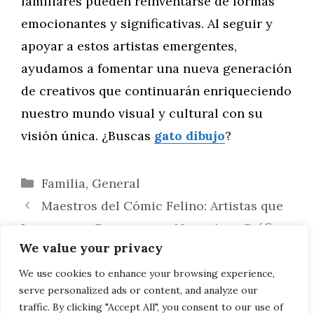
familiares pueden reinventarse de formas
emocionantes y significativas. Al seguir y
apoyar a estos artistas emergentes,
ayudamos a fomentar una nueva generación
de creativos que continuarán enriqueciendo
nuestro mundo visual y cultural con su
visión única. ¿Buscas
gato dibujo
?
Categorías
Familia
,
General
Maestros del Cómic Felino: Artistas que
Incorporan Gatos en sus Narrativas Gráficas
We value your privacy
Dominando las Acuarelas para Crear
Gatos Realistas: Técnicas y Consejos para
We use cookies to enhance your browsing experience,
serve personalized ads or content, and analyze our
Capturar Texturas y Detalles
traffic. By clicking "Accept All", you consent to our use of