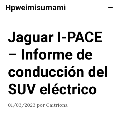
Saltar
Hpweimisumami
Me
al
contenido
Jaguar I-PACE
– Informe de
conducción del
SUV eléctrico
01/03/2023
por
Caitriona