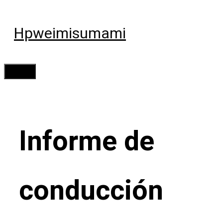
Saltar
al
Hpweimisumami
contenido
Menú
Informe de
conducción