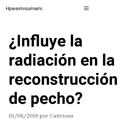
Saltar
Menú
Hpweimisumami
al
contenido
¿Influye la
radiación en la
reconstrucción
de pecho?
01/08/2019
por
Caitriona