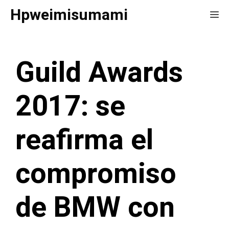
Saltar
Hpweimisumami
Me
al
contenido
Guild Awards
2017: se
reafirma el
compromiso
de BMW con