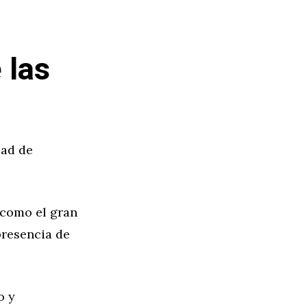
 las
dad de
 como el gran
presencia de
o y