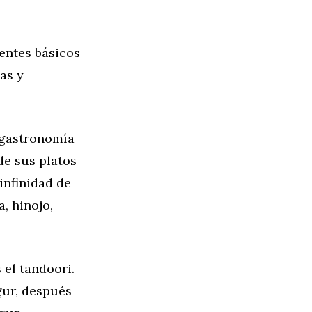
nentes básicos
as y
 gastronomía
de sus platos
infinidad de
, hinojo,
 el tandoori.
gur, después