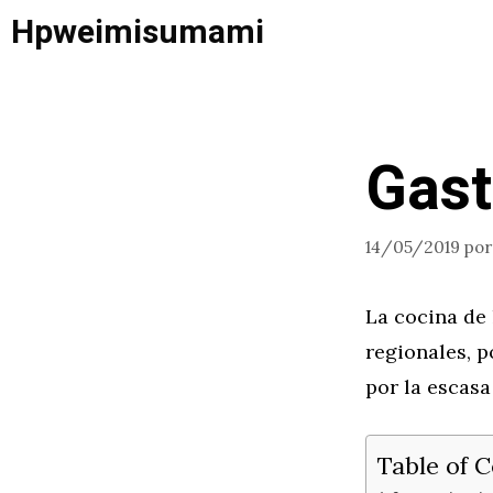
Saltar
Hpweimisumami
al
contenido
Gast
14/05/2019
po
La cocina de 
regionales, p
por la escasa
Table of 