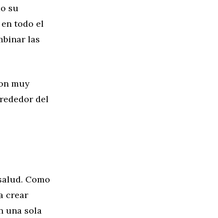
do su
 en todo el
mbinar las
son muy
lrededor del
 salud. Como
a crear
n una sola