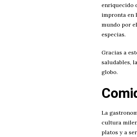
enriquecido 
impronta en l
mundo por el
especias.
Gracias a es
saludables, l
globo.
Comid
La gastronom
cultura milen
platos y a se