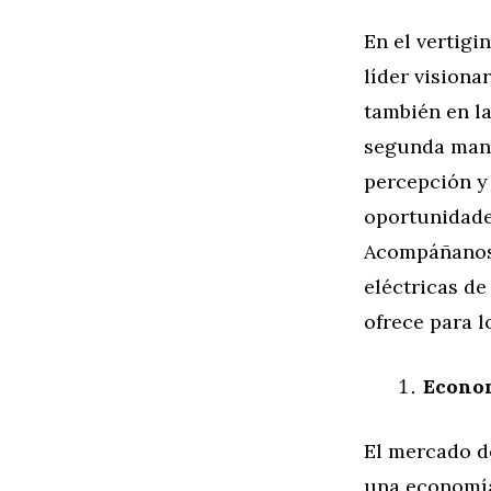
En el vertig
líder visiona
también en l
segunda mano
percepción y 
oportunidade
Acompáñanos 
eléctricas d
ofrece para l
Econom
El mercado d
una economía 