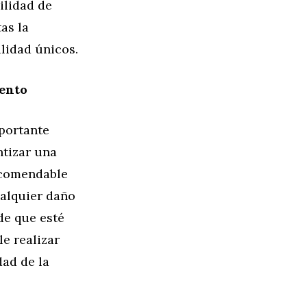
ilidad de
as la
lidad únicos.
ento
portante
ntizar una
recomendable
ualquier daño
de que esté
e realizar
ad de la