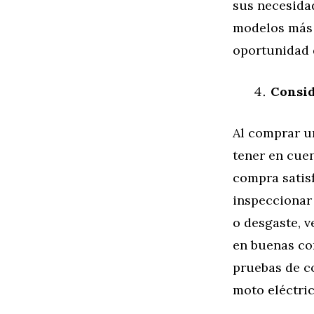
sus necesidad
modelos más a
oportunidad d
Consid
Al comprar u
tener en cue
compra satisf
inspeccionar
o desgaste, v
en buenas co
pruebas de c
moto eléctric