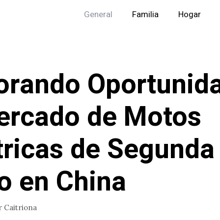
General
Familia
Hogar
orando Oportunid
ercado de Motos
tricas de Segunda
 en China
r
Caitriona