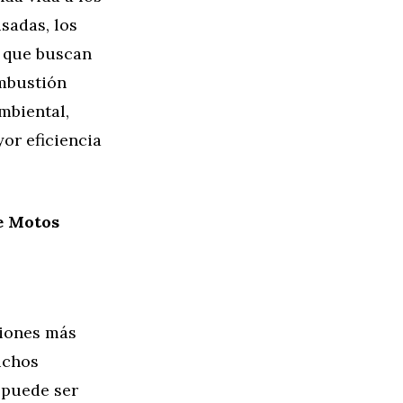
sadas, los
s que buscan
ombustión
ambiental,
or eficiencia
e Motos
ciones más
uchos
 puede ser