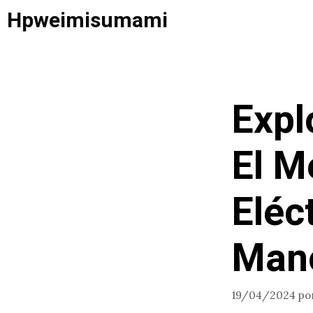
Saltar
Hpweimisumami
al
contenido
Expl
El M
Eléc
Mano
19/04/2024
po