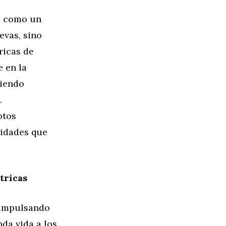
ca como un
evas, sino
ricas de
 en la
ciendo
.
otos
nidades que
tricas
 impulsando
da vida a los