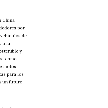
n China
ndedores por
 vehículos de
 a la
ostenible y
así como
de motos
as para los
a un futuro