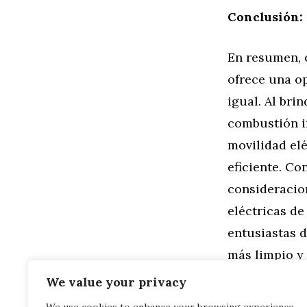
Conclusión:
En resumen, 
ofrece una o
igual. Al bri
combustión i
movilidad el
eficiente. Co
consideracio
eléctricas d
entusiastas d
más limpio y
We value your privacy
Categorías
General
,
Mo