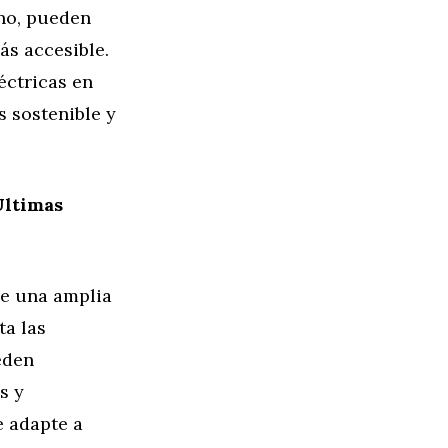
ano, pueden
ás accesible.
éctricas en
s sostenible y
Últimas
ce una amplia
ta las
eden
s y
e adapte a