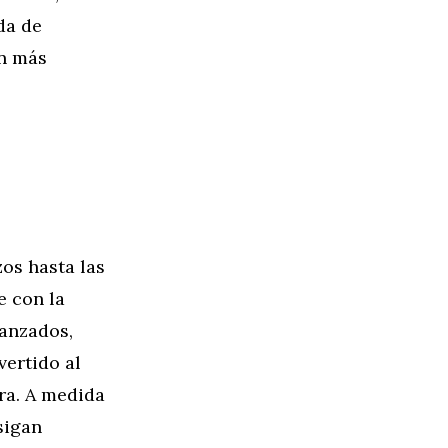
da de
ón más
os hasta las
e con la
vanzados,
ertido al
ra. A medida
sigan