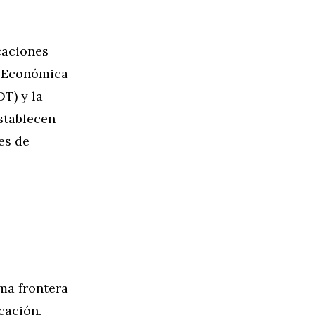
caciones
n Económica
T) y la
stablecen
es de
ima frontera
cación,