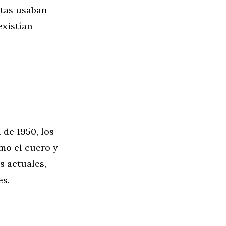
stas usaban
existían
 de 1950, los
mo el cuero y
s actuales,
es.