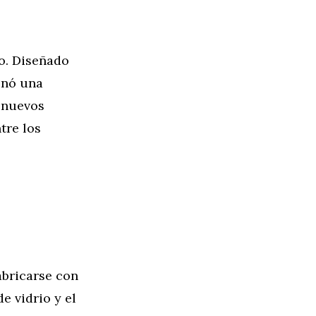
vo. Diseñado
onó una
 nuevos
tre los
abricarse con
e vidrio y el