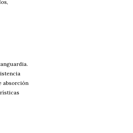
dos,
vanguardia.
istencia
e absorción
rísticas