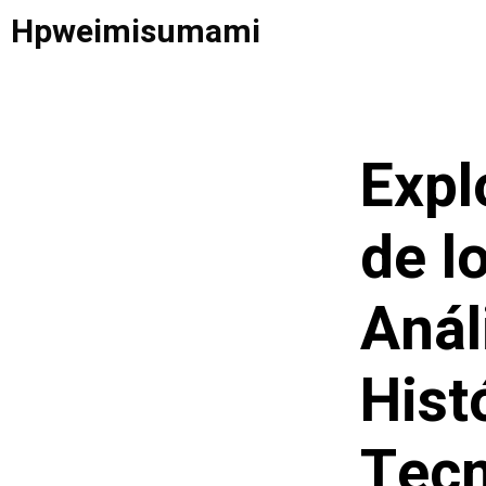
Saltar
Hpweimisumami
al
contenido
Expl
de l
Anál
Hist
Tecn