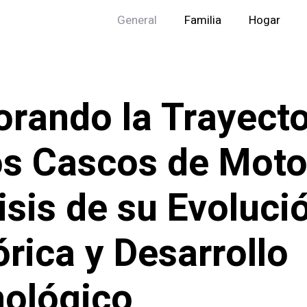
General
Familia
Hogar
orando la Trayecto
os Cascos de Moto
isis de su Evoluci
órica y Desarrollo
ológico