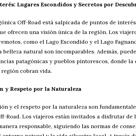
terés: Lugares Escondidos y Secretos por Descub
ónica Off-Road está salpicada de puntos de interés
e ofrecen una visión única de la región. Los viaje
s remotos, como el Lago Escondido y el Lago Fagnano
la belleza natural son incomparables. Además, pued
ncias patagónicas y pueblos pintorescos, donde la 
a región cobran vida.
 y Respeto por la Naturaleza
ón y el respeto por la naturaleza son fundamentale
f-Road. Los viajeros están invitados a disfrutar de l
 manera responsable, siguiendo las normas de conse
 entorno natural y la vida silvestre local. A través 