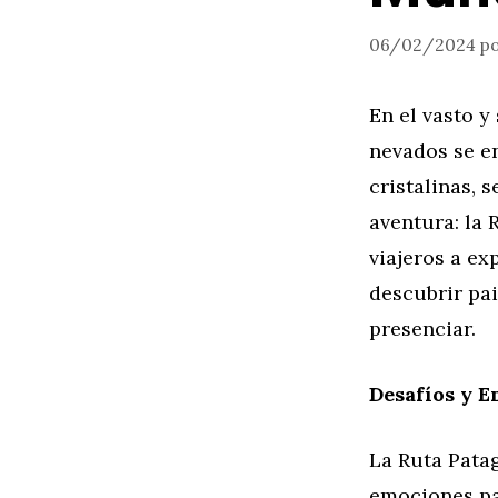
06/02/2024
p
En el vasto y
nevados se e
cristalinas, 
aventura: la 
viajeros a ex
descubrir pai
presenciar.
Desafíos y E
La Ruta Pata
emociones pa