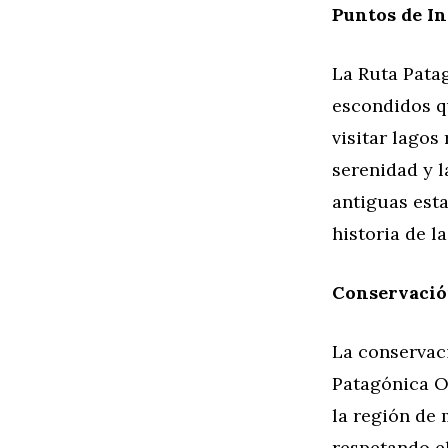
Puntos de In
La Ruta Patag
escondidos qu
visitar lago
serenidad y 
antiguas esta
historia de l
Conservación
La conservaci
Patagónica Of
la región de
respetando el