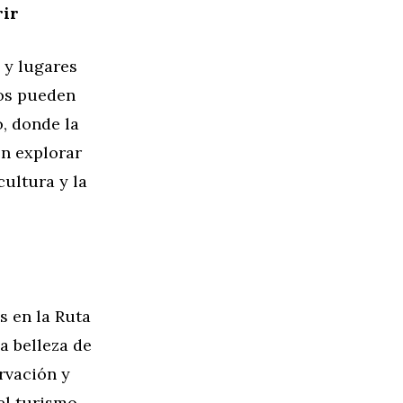
rir
 y lugares
ros pueden
, donde la
en explorar
cultura y la
s en la Ruta
a belleza de
rvación y
del turismo