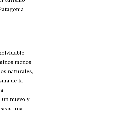
 Patagonia
nolvidable
caminos menos
íos naturales,
sma de la
na
a un nuevo y
uscas una