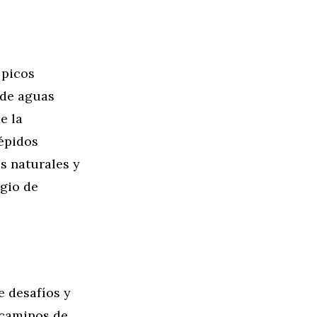
 picos
 de aguas
e la
répidos
s naturales y
egio de
e desafíos y
 caminos de