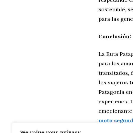
sostenible, s
para las gene
Conclusión: 
La Ruta Pata
para los aman
transitados, 
los viajeros 
Patagonia en 
experiencia 
emocionante 
moto segun
We value your privacy