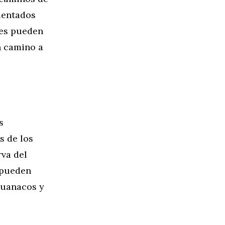
identados
nes pueden
n camino a
s
s de los
rva del
 pueden
 guanacos y