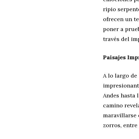
ripio serpent
ofrecen un te
poner a prue
través del im
Paisajes Imp
A lo largo de
impresionante
Andes hasta 
camino revel
maravillarse 
zorros, entre