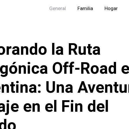
General
Familia
Hogar
orando la Ruta
gónica Off-Road 
ntina: Una Aventu
aje en el Fin del
do