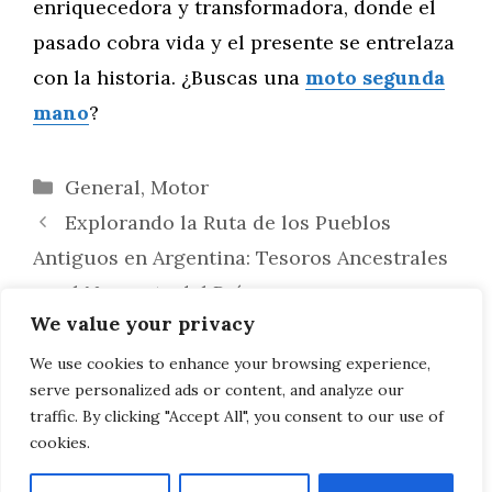
enriquecedora y transformadora, donde el
pasado cobra vida y el presente se entrelaza
con la historia. ¿Buscas una
moto segunda
mano
?
Categorías
General
,
Motor
Explorando la Ruta de los Pueblos
Antiguos en Argentina: Tesoros Ancestrales
en el Noroeste del País
We value your privacy
Explorando la Ruta de la Fauna
Patagónica en Argentina: Un Viaje a la
We use cookies to enhance your browsing experience,
serve personalized ads or content, and analyze our
Tierra de Criaturas Majestuosas
traffic. By clicking "Accept All", you consent to our use of
cookies.