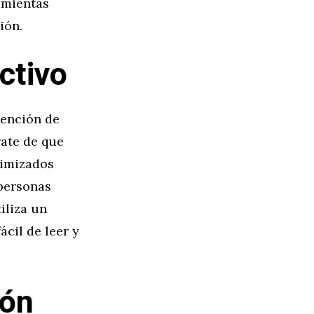
amientas
ión.
ctivo
tención de
rate de que
timizados
 personas
iliza un
ácil de leer y
ión