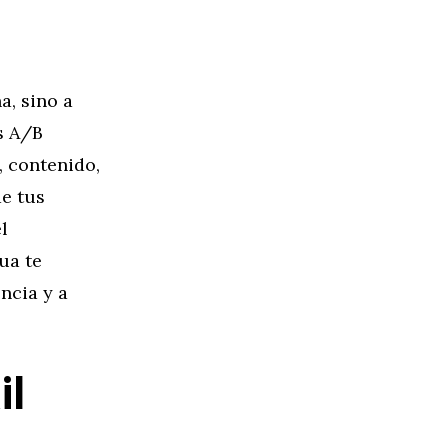
a, sino a
s A/B
, contenido,
de tus
l
ua te
ncia y a
il