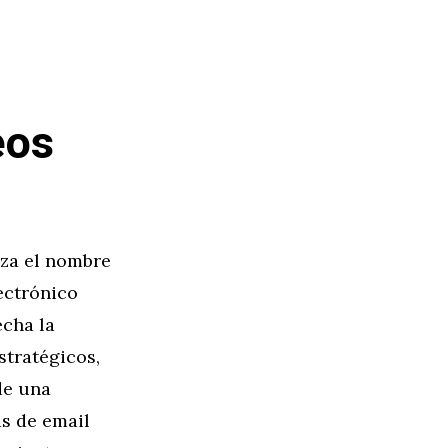
eos
iza el nombre
ectrónico
cha la
tratégicos,
de una
s de email