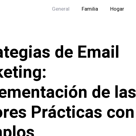
General
Familia
Hogar
ategias de Email
eting:
ementación de la
res Prácticas con
plos