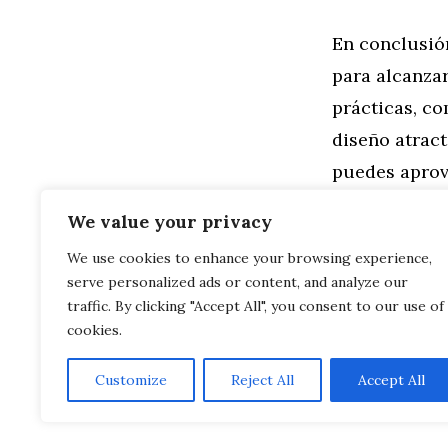
En conclusió
para alcanza
prácticas, co
diseño atract
puedes aprov
aumentar la p
We value your privacy
We use cookies to enhance your browsing experience,
Categorías
General
,
Ma
serve personalized ads or content, and analyze our
Análisis de 
Marketing d
traffic. By clicking "Accept All", you consent to our use of
cookies.
Customize
Reject All
Accept All