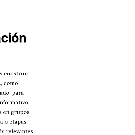
ación
s construir
s, como
ado, para
informativo.
s en grupos
a o etapas
ás relevantes