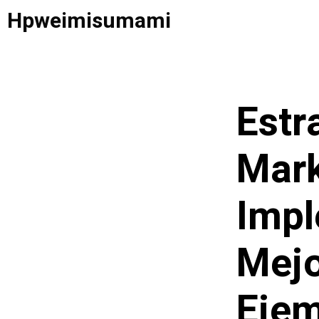
Saltar
Hpweimisumami
al
contenido
Estr
Mark
Impl
Mejo
Ejem