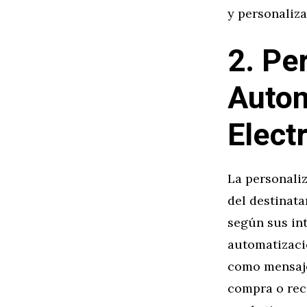
y personaliza
2. Pe
Autom
Elect
La personaliz
del destinata
según sus in
automatizaci
como mensaje
compra o rec