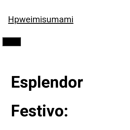
Saltar
al
Hpweimisumami
contenido
Menú
Esplendor
Festivo: