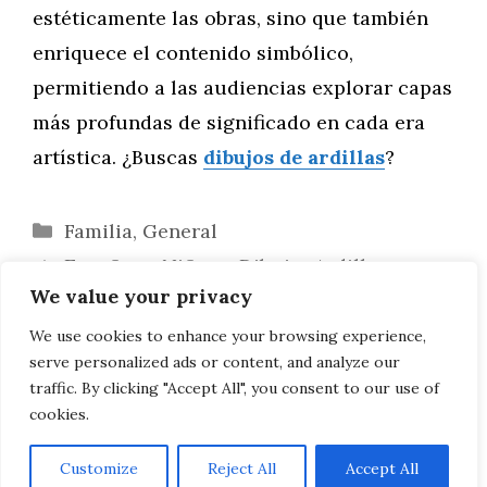
estéticamente las obras, sino que también
enriquece el contenido simbólico,
permitiendo a las audiencias explorar capas
más profundas de significado en cada era
artística. ¿Buscas
dibujos de ardillas
?
Categorías
Familia
,
General
Enseñar a Niños a Dibujar Ardillas:
We value your privacy
Desafíos y Soluciones
Unicornios en Apps de Meditación: Cómo
We use cookies to enhance your browsing experience,
serve personalized ads or content, and analyze our
Atraen y Motivan a los Usuarios
traffic. By clicking "Accept All", you consent to our use of
cookies.
Customize
Reject All
Accept All
AVISO LEGAL, POLITICA DE PRIVACIDAD, COOKIES