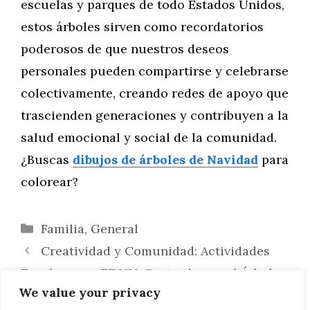
escuelas y parques de todo Estados Unidos,
estos árboles sirven como recordatorios
poderosos de que nuestros deseos
personales pueden compartirse y celebrarse
colectivamente, creando redes de apoyo que
trascienden generaciones y contribuyen a la
salud emocional y social de la comunidad.
¿Buscas
dibujos de árboles de Navidad
para
colorear?
Categorías
Familia
,
General
Creatividad y Comunidad: Actividades
Escolares en EE.UU. Centradas en el Árbol
We value your privacy
de Navidad